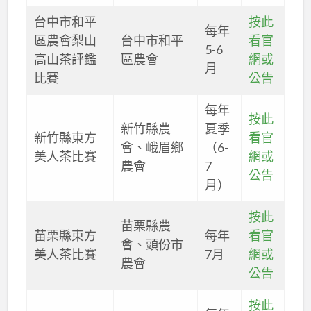
台中市和平
按此
每年
區農會梨山
台中市和平
看官
5-6
高山茶評鑑
區農會
網或
月
比賽
公告
每年
按此
新竹縣農
夏季
新竹縣東方
看官
會、峨眉鄉
（6-
美人茶比賽
網或
農會
7
公告
月）
按此
苗栗縣農
苗栗縣東方
每年
看官
會、頭份市
美人茶比賽
7月
網或
農會
公告
按此