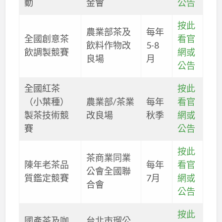
動
金會
公告
按此
農業部茶及
每年
全國創意茶
看官
飲料作物改
5-8
飲調製競賽
網或
良場
月
公告
全國紅茶
按此
（小葉種）
農業部/茶業
每年
看官
製茶技術競
改良場
秋季
網或
賽
公告
按此
茶商業同業
陳年老茶品
每年
看官
公會全國聯
質鑑定競賽
7月
網或
合會
公告
按此
國產茶及咖
台北市瑠公