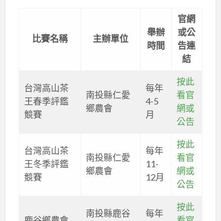
官網
舉辦
或公
比賽名稱
主辦單位
時間
告連
結
按此
台灣高山茶
每年
南投縣仁愛
看官
王春季評鑑
4-5
鄉農會
網或
競賽
月
公告
按此
台灣高山茶
每年
南投縣仁愛
看官
王冬季評鑑
11-
鄉農會
網或
競賽
12月
公告
按此
南投縣鹿谷
每年
鹿谷鄉農會
看官