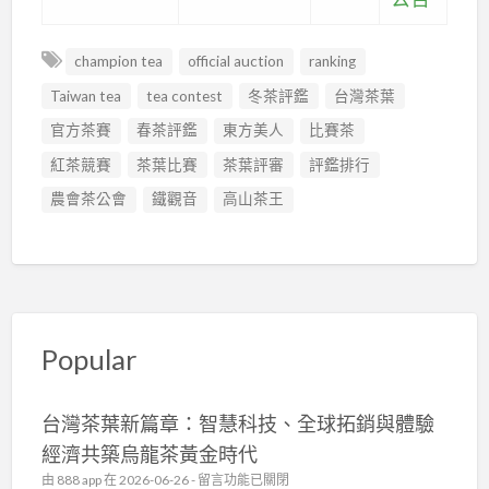
champion tea
official auction
ranking
Taiwan tea
tea contest
冬茶評鑑
台灣茶葉
官方茶賽
春茶評鑑
東方美人
比賽茶
紅茶競賽
茶葉比賽
茶葉評審
評鑑排行
農會茶公會
鐵觀音
高山茶王
Popular
台灣茶葉新篇章：智慧科技、全球拓銷與體驗
經濟共築烏龍茶黃金時代
在
由
888 app
在 2026-06-26 -
留言功能已關閉