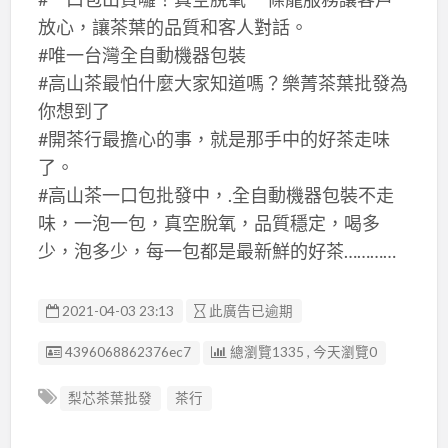
放心，讓茶葉的品質和客人對話。
#唯一台灣全自動機器包裝
#高山茶最怕什麼大家知道嗎？樂菁茶葉批發為
你想到了
#開茶行最擔心的事，就是那手中的好茶走味
了。
#高山茶一口包批發中，.全自動機器包裝不走
味，一泡一包，真空脫氧，品質穩定，喝多
少，泡多少，每一包都是最新鮮的好茶…………
2021-04-03 23:13
此廣告已逾期
廣告编號
4396068862376ec7
總瀏覽1335 , 今天瀏覽0
梨芯茶葉批發
茶行