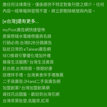
擔任何法律責任，僅係提供不特定對象刊登之媒介。任何
內容一經舉報與發現不當，將立即刪除帳號與內容。
[e台灣]還有更多…
myPost廣告網
快速發佈
房屋修繕
水電維修廠商名錄
行銷必用:台灣B2B
分類廣告
貼近日常的
eTaiwan廣告網
SEO搜尋引擎優化
增加外連
搜尋生活服務? 台灣
生活黃頁
赴台遊,台灣旅遊
，旅遊好康
送禮伴手禮，台灣美食
伴手禮
推薦
二手貨廣告:2Hand
二手貨
廣告網
加盟創業? 台灣
加盟創業
網
尋找花店園藝，歡迎到
台灣花網
台灣茶葉批發
,烏龍茶,紅茶