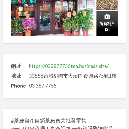
所有相片
(2)
網址
https://033877755tea.business.site/
地址
33556台灣桃園市大溪區 復興路75號1樓
Phone
03 387 7755
#茶農自產自銷茶廠直營批發零售
#一口包出貨囉！真空脫氧 一條龍服務讓客戶