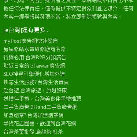
事，均為『內容』提供者之責任，本網站概不負責也不承
擔任何法律責任，僅係提供不特定對象刊登之媒介。任何
內容一經舉報與發現不當，將立即刪除帳號與內容。
[e台灣]還有更多…
myPost廣告網
快速發佈
房屋修繕
水電維修廠商名錄
行銷必用:台灣B2B
分類廣告
貼近日常的
eTaiwan廣告網
SEO搜尋引擎優化
增加外連
搜尋生活服務? 台灣
生活黃頁
赴台遊,台灣旅遊
，旅遊好康
送禮伴手禮，台灣美食
伴手禮
推薦
二手貨廣告:2Hand
二手貨
廣告網
加盟創業? 台灣
加盟創業
網
尋找花店園藝，歡迎到
台灣花網
台灣茶葉批發
,烏龍茶,紅茶