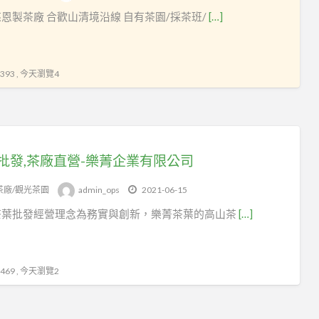
恩製茶廠 合歡山清境沿線 自有茶園/採茶班/
[…]
93 , 今天瀏覽4
批發,茶廠直營-樂菁企業有限公司
茶廠/觀光茶園
admin_ops
2021-06-15
茶葉批發經營理念為務實與創新，樂菁茶葉的高山茶
[…]
69 , 今天瀏覽2