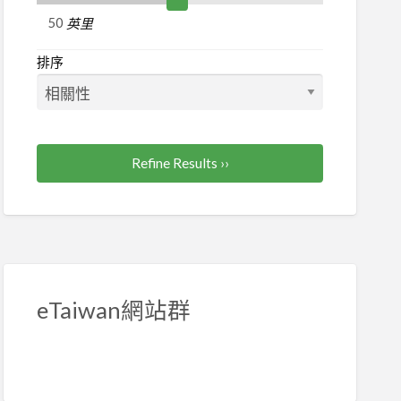
英里
排序
Refine Results ››
eTaiwan網站群