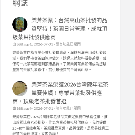
網誌
樂菁茶業：台灣高山茶批發的品
質堅持！茶園日常管理，成就頂
級茶葉批發供應商
在
由
888 app
在 2026-07-31 -
留言功能已關閉
〈
樂菁茶業作為專業茶葉批發供應商，深耕台灣高山茶批發領
樂
域。我們堅持從茶園管理做起，透過天然肥料滋養茶樹，確
菁
保每一批茶葉都達到頂級品質。了解樂菁茶業如何成為您最
茶
堅實的茶廠批發夥伴，提供最優質的台灣高山茶。
業
：
樂菁茶業榮獲2026台灣陳年老茶
台
灣
競賽佳績！專業茶葉批發供應
高
商，頂級老茶批發首選
山
茶
在
由
888 app
在 2026-07-31 -
留言功能已關閉
批
〈
樂菁茶業在2026台灣陳年老茶品質鑑定競賽中榮獲佳績，推
發
樂
出珍稀比賽老茶批發。作為專業茶葉批發供應商，我們提供
的
菁
25-40年頂級老茶，茶廠批發直營，品質保證，是您尋找真正
品
茶
老茶的最佳選擇。立即洽詢！