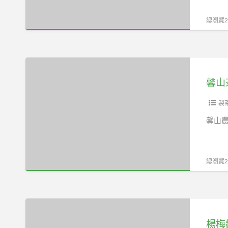
總瀏覽21
馨
山
馨山
茶
園
製
馨山
總瀏覽25
楊
梅
楊梅