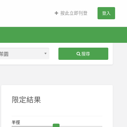
按此立即刊登
登入
搜尋
S
ed
限定結果
半徑