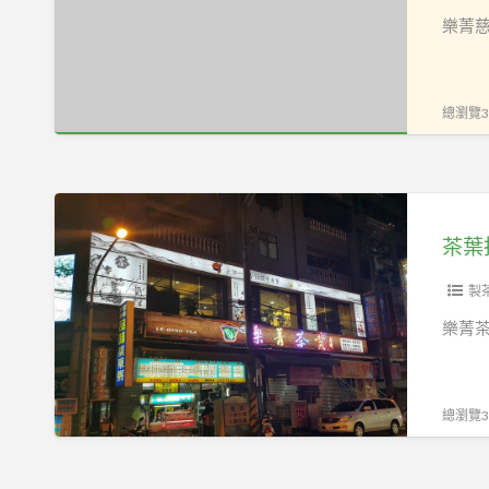
製
樂菁慈
茶
廠-
製
總瀏覽33
茶
廠,
合
茶
歡
葉
茶葉
山
批
高
發,
製
冷
茶
樂菁
茶,
廠
南
直
投
營-
總瀏覽34
製
樂
茶
菁