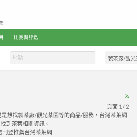
賽
輯
比賽與評鑑
RS
Fe
頁面 1 / 2
for
或是想找製茶廠/觀光茶園等的商品/服務，台灣茶葉網
ad
內找到茶葉相關資訊。
tag
廣告刊登推薦台灣茶葉網
製