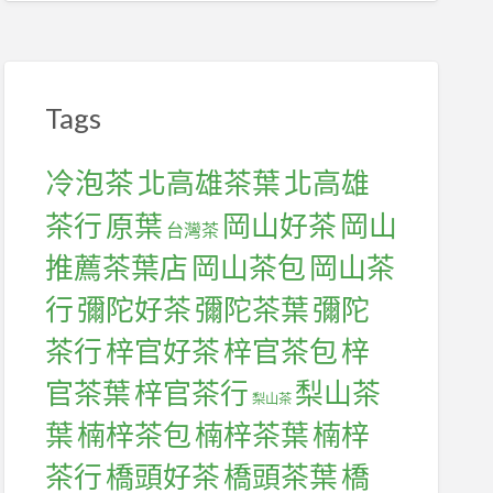
Tags
冷泡茶
北高雄茶葉
北高雄
茶行
原葉
岡山好茶
岡山
台灣茶
推薦茶葉店
岡山茶包
岡山茶
行
彌陀好茶
彌陀茶葉
彌陀
茶行
梓官好茶
梓官茶包
梓
官茶葉
梓官茶行
梨山茶
梨山茶
葉
楠梓茶包
楠梓茶葉
楠梓
茶行
橋頭好茶
橋頭茶葉
橋