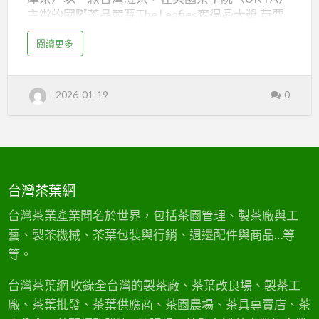
要
主辦的國際茶品競賽The Leafies奪得最大獎 苗栗
2026/01/12-
製茶品牌FormoCha以台灣紅茶於英國茶學院國際
2026/01/18
a
閱讀更多
競賽The Leafies中榮獲最大獎。英國指標名店
b
o
「福南梅森」採購經理表示，台灣烏龍茶享譽盛
u
t
名，近年來專業人士也對台灣紅茶日益關注。 新
台
2026-01-19
0
灣
聞來源：Facebook 茶葉中多重元素檢驗方法 守
茶
護臺灣茶金字招牌：微量元素形成獨特地理指
產
業
紋 協助鑑別產地 為維護台灣茶葉品質，研究開
新
聞
發出茶葉中多重元素檢驗方法，透過分析微量元
摘
要
素形成的地理指紋，有助於鑑別茶葉產地，守護
2
0
台灣茶的金字招牌。 新聞來源：農傳媒 台灣茶赴
2
台灣茶葉網
6
法國比賽獲獎 中國大使館叫囂遭噓聲[影] 台灣茶
/
0
葉於法國比賽中獲獎，中國大使館人員現場叫囂
台灣茶業產業聞名於世界，包括茶園管理、製茶廠與工
1
/
抗議，引發眾人反感，噓聲四起。此事件突顯台
1
藝、製茶機械、茶葉包裝與行銷、週邊配件與商品…等
2
灣茶葉在國際舞台上的競爭力與政治干擾。 新聞
-
等。
2
來源：中央社 CNA 台灣紅茶英國奪最大獎 …
0
2
6
台灣茶葉網 收錄全台灣的製茶廠、茶葉改良場、製茶工
/
0
廠、茶葉批發、茶葉供應商、茶園農場、茶具專賣店、茶
1
/