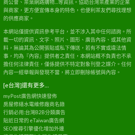
商公會、茶葉網路購物…等資訊。協助台灣茶產業的企業
1
8
與商家，更方便宣傳本身的特色，也便利茶友們尋找理想
的供應商家。
本網站僅提供資訊參考平台，並不涉入其中任何諮詢。所
載一切的資訊、文字、照片、圖形、廣告內容、或其他資
料，無論其為公開張貼或私下傳送，若有不實或違法情
事，均為『內容』提供者之責任，本網站概不負責也不承
擔任何法律責任，僅係提供不特定對象刊登之媒介。任何
內容一經舉報與發現不當，將立即刪除帳號與內容。
[e台灣]還有更多…
myPost廣告網
快速發佈
房屋修繕
水電維修廠商名錄
行銷必用:台灣B2B
分類廣告
貼近日常的
eTaiwan廣告網
SEO搜尋引擎優化
增加外連