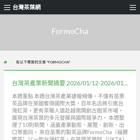
台灣茶葉網
FormoCha
有以下標簽的文章 "FORMOCHA"
台
灣
台灣茶產業新聞摘要 2026/01/12-2026/01/18
茶
本週重點 本週台灣茶產業捷報頻傳，不僅有苗栗
產
茶品牌在英國奪得國際大獎，百年名店將引進台
業
灣紅茶，更有茶職人遠赴越南開創古樹茶市場，
新
展現台灣茶葉的多元發展與國際競爭力。 本週整
聞
理了10則新聞，涵蓋產業動態、展覽、創新、出
口等面向。 來自苗栗的製茶品牌FormoCha（福爾
摘
摩茶）以一款台灣紅茶，在英國茶學院（UKTA）