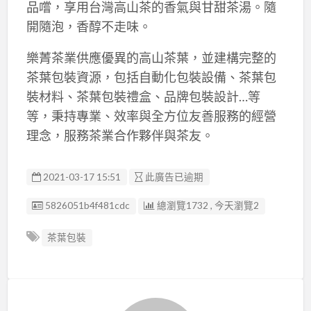
品嚐，享用台灣高山茶的香氣與甘甜茶湯。隨
開隨泡，香醇不走味。
樂菁茶業供應優異的高山茶葉，並建構完整的
茶葉包裝資源，包括自動化包裝設備、茶葉包
裝材料、茶葉包裝禮盒、品牌包裝設計…等
等，秉持專業、效率與全方位友善服務的經營
理念，服務茶業合作夥伴與茶友。
2021-03-17 15:51
此廣告已逾期
廣告编號
5826051b4f481cdc
總瀏覽1732 , 今天瀏覽2
茶葉包裝