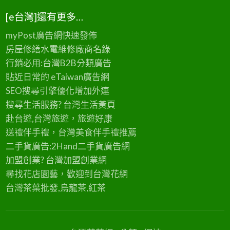
[e台灣]還有更多…
myPost廣告網
快速發佈
房屋修繕
水電維修廠商名錄
行銷必用:台灣B2B
分類廣告
貼近日常的
eTaiwan廣告網
SEO搜尋引擎優化
增加外連
搜尋生活服務? 台灣
生活黃頁
赴台遊,台灣旅遊
，旅遊好康
送禮伴手禮，台灣美食
伴手禮
推薦
二手貨廣告:2Hand
二手貨
廣告網
加盟創業? 台灣
加盟創業
網
尋找花店園藝，歡迎到
台灣花網
台灣茶葉批發
,烏龍茶,紅茶