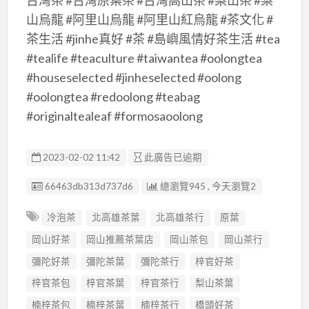
山烏龍 #阿里山烏龍 #阿里山紅烏龍 #茶文化 #
茶生活 #jinhe真好 #茶 #島嶼風情好茶生活 #tea
#tealife #teaculture #taiwantea #oolongtea
#houseselected #jinheselected #oolong
#oolongtea #redoolong #teabag
#originaltealeaf #formosaoolong
2023-02-02 11:42
此廣告已逾期
廣告编號
66463db313d737d6
總瀏覽945 , 今天瀏覽2
冷泡茶
北高雄茶葉
北高雄茶行
原葉
岡山好茶
岡山推薦茶葉店
岡山茶包
岡山茶行
彌陀好茶
彌陀茶葉
彌陀茶行
梓官好茶
梓官茶包
梓官茶葉
梓官茶行
梨山茶葉
楠梓茶包
楠梓茶葉
楠梓茶行
橋頭好茶