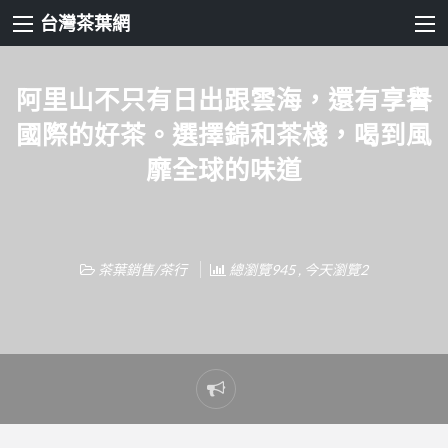
台灣茶葉網
阿里山不只有日出跟雲海，還有享譽
國際的好茶。選擇錦和茶棧，喝到風
靡全球的味道
茶葉銷售/茶行
總瀏覽945 , 今天瀏覽2
Report
problem