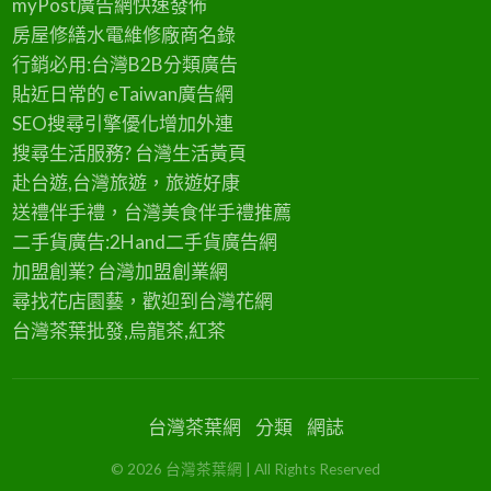
myPost廣告網
快速發佈
房屋修繕
水電維修廠商名錄
行銷必用:台灣B2B
分類廣告
貼近日常的
eTaiwan廣告網
SEO搜尋引擎優化
增加外連
搜尋生活服務? 台灣
生活黃頁
赴台遊,台灣旅遊
，旅遊好康
送禮伴手禮，台灣美食
伴手禮
推薦
二手貨廣告:2Hand
二手貨
廣告網
加盟創業? 台灣
加盟創業
網
尋找花店園藝，歡迎到
台灣花網
台灣茶葉批發
,烏龍茶,紅茶
台灣茶葉網
分類
網誌
©
2026
台灣茶葉網
| All Rights Reserved