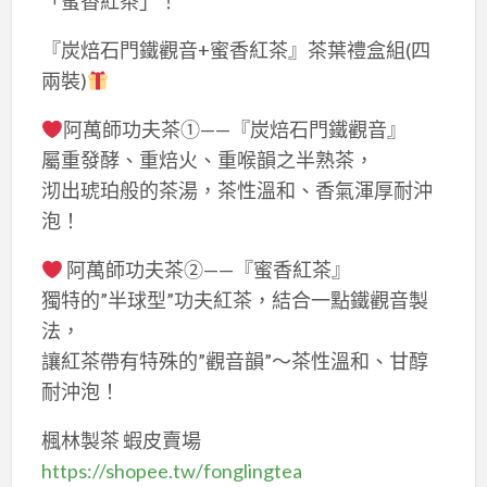
「蜜香紅茶」！
『炭焙石門鐵觀音+蜜香紅茶』茶葉禮盒組(四
兩裝)
阿萬師功夫茶①——『炭焙石門鐵觀音』
屬重發酵、重焙火、重喉韻之半熟茶，
沏出琥珀般的茶湯，茶性溫和、香氣渾厚耐沖
泡！
阿萬師功夫茶②——『蜜香紅茶』
獨特的”半球型”功夫紅茶，結合一點鐵觀音製
法，
讓紅茶帶有特殊的”觀音韻”～茶性溫和、甘醇
耐沖泡！
楓林製茶 蝦皮賣場
https://shopee.tw/fonglingtea