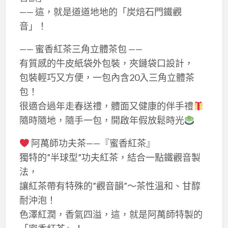
—— 這，就是道道地地的「炭焙石門鐵觀
音」！
—— 蜜香紅茶三角立體茶包 ——
有質感的牛皮紙袋外包裝，夾鏈袋口設計，
包裝輕巧又方便，一包內含20入三角立體茶
包！
很適合過年走春送禮，體面又健康的伴手禮
隨時隨地，隨手一包，開啟年假放鬆時光
阿萬師功夫茶——『蜜香紅茶』
獨特的”半球型”功夫紅茶，結合一點鐵觀音製
法，
讓紅茶帶有特殊的”觀音韻”～茶性溫和、甘醇
耐沖泡！
色澤紅潤，香氣四溢，這，就是阿萬師特製的