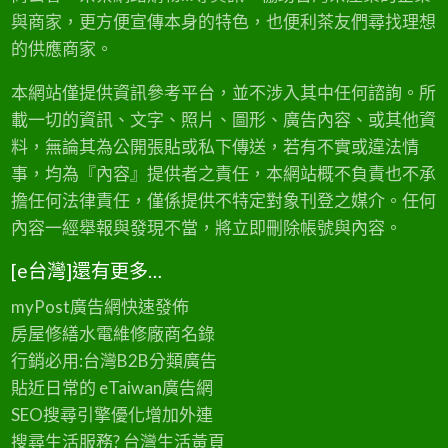
與商家，更方便宣傳本身的特色，也便利茶友們尋找理想
的供應商家。
本網站僅提供資訊參考平台，並不涉入其中任何諮詢。所
載一切的資訊、文字、照片、圖形、廣告內容、或其他資
料，無論其為公開張貼或私下傳送，若有不實或違法情
事，均為『內容』提供者之責任，本網站概不負責也不承
擔任何法律責任，僅係提供不特定對象刊登之媒介。任何
內容一經舉報與發現不當，將立即刪除帳號與內容。
[e台灣]還有更多…
myPost廣告網
快速發佈
房屋修繕
水電維修廠商名錄
行銷必用:台灣B2B
分類廣告
貼近日常的
eTaiwan廣告網
SEO搜尋引擎優化
增加外連
搜尋生活服務? 台灣
生活黃頁