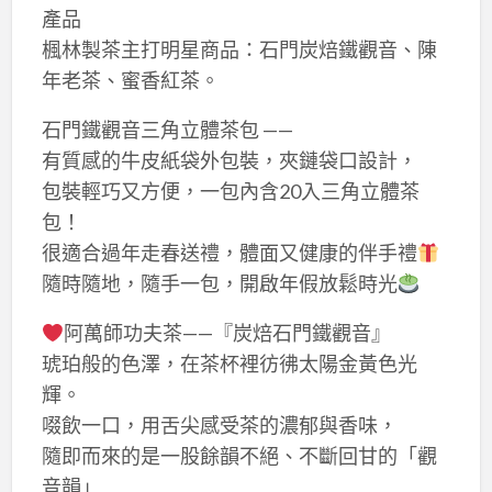
產品
楓林製茶主打明星商品：石門炭焙鐵觀音、陳
年老茶、蜜香紅茶。
石門鐵觀音三角立體茶包 ——
有質感的牛皮紙袋外包裝，夾鏈袋口設計，
包裝輕巧又方便，一包內含20入三角立體茶
包！
很適合過年走春送禮，體面又健康的伴手禮
隨時隨地，隨手一包，開啟年假放鬆時光
阿萬師功夫茶——『炭焙石門鐵觀音』
琥珀般的色澤，在茶杯裡彷彿太陽金黃色光
輝。
啜飲一口，用舌尖感受茶的濃郁與香味，
隨即而來的是一股餘韻不絕、不斷回甘的「觀
音韻」