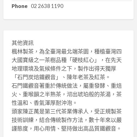
Phone
02 2638 1190
其他資訊
楓林製茶，為全臺灣最北端茶園，種植臺灣四
大國寶級之一茶樹品種「硬枝紅心」，在先天
地理環境及氣候條件之下，製作出得天獨厚
「石門炭焙鐵觀音」、陳年老茶及紅茶。
石門鐵觀音著重於傳統做法，屬重發酵、重焙
火、重喉韻之半熟茶，沏出琥珀般的茶湯，茶
性溫和、香氣渾厚耐沖泡。
頭家陳正萬是第三代茶業傳承人，受正規製茶
技術訓練，結合傳統製作方法，數十年來以嚴
謹態度，用心用情、堅持做出高品質鐵觀音。