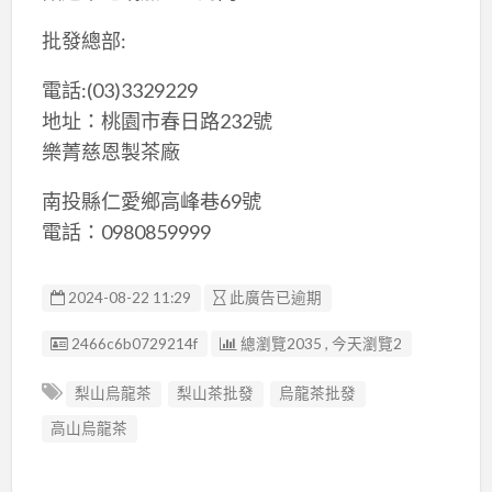
批發總部:
電話:(03)3329229
地址：桃園市春日路232號
樂菁慈恩製茶廠
南投縣仁愛鄉高峰巷69號
電話：0980859999
2024-08-22 11:29
此廣告已逾期
廣告编號
2466c6b0729214f
總瀏覽2035 , 今天瀏覽2
梨山烏龍茶
梨山茶批發
烏龍茶批發
高山烏龍茶