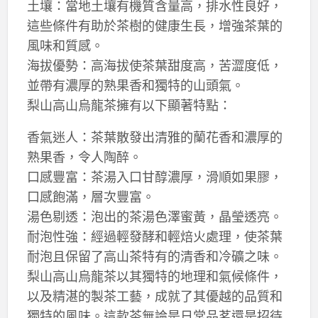
土壤：當地土壤有機質含量高，排水性良好，
這些條件有助於茶樹的健康生長，增強茶葉的
風味和質感。
海拔優勢：高海拔使茶葉甜度高，苦澀度低，
並帶有濃厚的熟果香和獨特的山頭氣。
梨山高山烏龍茶擁有以下顯著特點：
香氣迷人：茶葉散發出清雅的蘭花香和濃厚的
熟果香，令人陶醉。
口感豐富：茶湯入口甘醇濃厚，滑順如果膠，
口感飽滿，層次豐富。
湯色剔透：泡出的茶湯色澤蜜黃，晶瑩透亮。
耐泡性強：經過輕發酵和輕焙火處理，使茶葉
耐泡且保留了高山茶特有的清香和冷礦之味。
梨山高山烏龍茶以其獨特的地理和氣候條件，
以及精湛的製茶工藝，成就了其優越的品質和
獨特的風味。這款茶無論是日常品茗還是招待