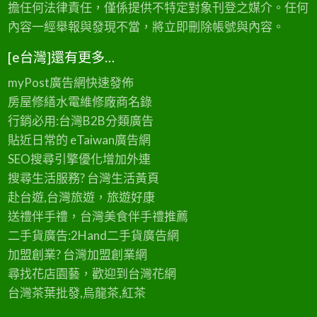
擔任何法律責任，僅係提供不特定對象刊登之媒介。任何
內容一經舉報與發現不當，將立即刪除帳號與內容。
[e台灣]還有更多…
myPost廣告網
快速發佈
房屋修繕
水電維修廠商名錄
行銷必用:台灣B2B
分類廣告
貼近日常的
eTaiwan廣告網
SEO搜尋引擎優化
增加外連
搜尋生活服務? 台灣
生活黃頁
赴台遊,台灣旅遊
，旅遊好康
送禮伴手禮，台灣美食
伴手禮
推薦
二手貨廣告:2Hand
二手貨
廣告網
加盟創業? 台灣
加盟創業
網
尋找花店園藝，歡迎到
台灣花網
台灣茶葉批發
,烏龍茶,紅茶