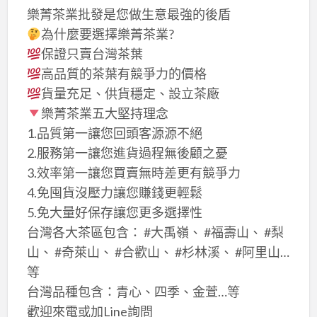
樂菁茶業批發是您做生意最強的後盾
為什麼要選擇樂菁茶業?
保證只賣台灣茶葉
高品質的茶葉有競爭力的價格
貨量充足、供貨穩定、設立茶廠
樂菁茶業五大堅持理念
1.品質第一讓您回頭客源源不絕
2.服務第一讓您進貨過程無後顧之憂
3.效率第一讓您買賣無時差更有競爭力
4.免囤貨沒壓力讓您賺錢更輕鬆
5.免大量好保存讓您更多選擇性
台灣各大茶區包含： #大禹嶺、 #福壽山、 #梨
山、 #奇萊山、 #合歡山、 #杉林溪、 #阿里山…
等
台灣品種包含：青心、四季、金萱…等
歡迎來電或加Line詢問