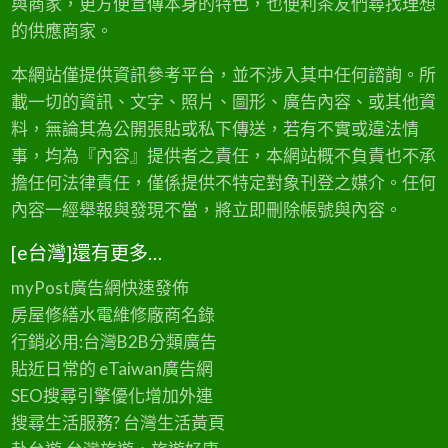
與商家，更方便宣傳本身的特色，也便利茶友們尋找理想
的供應商家。
本網站僅提供資訊參考平台，並不涉入其中任何諮詢。所
載一切的資訊、文字、照片、圖形、廣告內容、或其他資
料，無論其為公開張貼或私下傳送，若有不實或違法情
事，均為『內容』提供者之責任，本網站概不負責也不承
擔任何法律責任，僅係提供不特定對象刊登之媒介。任何
內容一經舉報與發現不當，將立即刪除帳號與內容。
[e台灣]還有更多…
myPost廣告網
快速發佈
房屋修繕
水電維修廠商名錄
行銷必用:台灣B2B
分類廣告
貼近日常的
eTaiwan廣告網
SEO搜尋引擎優化
增加外連
搜尋生活服務? 台灣
生活黃頁