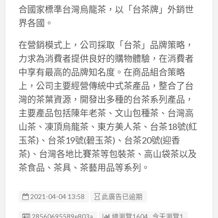
合國家標準台灣烏龍茶，以「台茶牌」外銷世
界各國。
在營銷模式上，公司採取「台茶」品牌策略，
力求為消費者提供良好的購物體驗，在消費者
中享有最高的品牌知名度。在商品組合策略
上，公司主要經營傳統中式茶產品，整合了台
灣的茶葉資源，開發出多種的台茶系列產品，
主要產品包括陳年老茶、文山包種茶、台灣高
山茶、凍頂烏龍茶、東方美人茶、台茶18號(紅
玉茶)、台茶19號(碧玉茶)、台茶20號(迎香
茶)、台灣各地比賽茶等包裝茶、高山袋茶以及
茶食品、茶具、茶藝用品等系列。
2021-04-04 13:58
此廣告已逾期
廣告编號
28560695589e803a
總瀏覽1604 , 今天瀏覽1