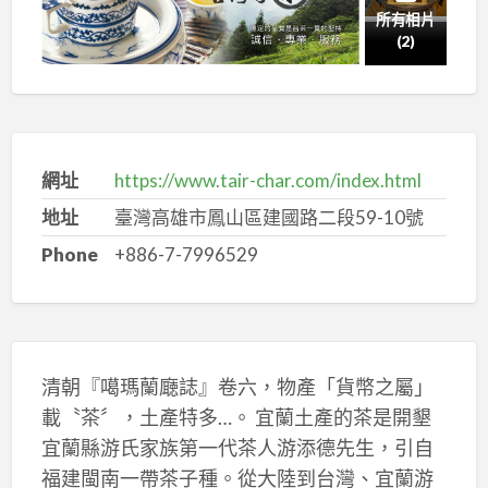
所有相片
(2)
網址
https://www.tair-char.com/index.html
地址
臺灣高雄市鳳山區建國路二段59-10號
Phone
+886-7-7996529
清朝『噶瑪蘭廰誌』卷六，物產「貨幣之屬」
載〝茶〞，土產特多…。 宜蘭土產的茶是開墾
宜蘭縣游氏家族第一代茶人游添德先生，引自
福建閩南一帶茶子種。從大陸到台灣、宜蘭游