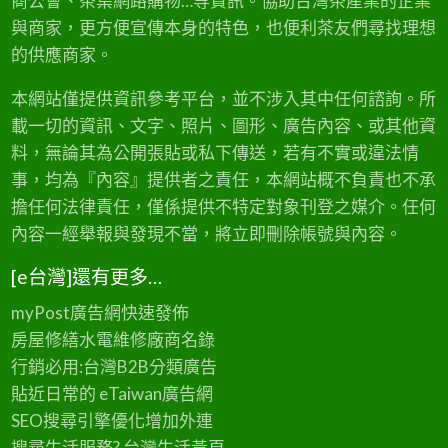
商公會、茶葉網路購物…等資訊。協助台灣茶產業的企業
與商家，更方便宣傳本身的特色，也便利茶友們尋找理想
的供應商家。
本網站僅提供資訊參考平台，並不涉入其中任何諮詢。所
載一切的資訊、文字、照片、圖形、廣告內容、或其他資
料，無論其為公開張貼或私下傳送，若有不實或違法情
事，均為『內容』提供者之責任，本網站概不負責也不承
擔任何法律責任，僅係提供不特定對象刊登之媒介。任何
內容一經舉報與發現不當，將立即刪除帳號與內容。
[e台灣]還有更多…
myPost廣告網
快速發佈
房屋修繕
水電維修廠商名錄
行銷必用:台灣B2B
分類廣告
貼近日常的
eTaiwan廣告網
SEO搜尋引擎優化
增加外連
搜尋生活服務? 台灣
生活黃頁