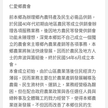
仁愛鄉農會
前本鄉為辦理鄉內農特產及民生必需品供銷，
於民國40年代初期由地區農民等成立供銷會辦
理各項服務業務，後因地方農民等發覺供銷會
功能未臻理想，深覺本鄉如不自己成立一個獨
立的農會來主導鄉內農業產銷等各項事務，本
鄉農業將無法快速發展。因而於農民及地方人
士的奔波與籌組後，終於民國54年6月成立本
會。
本會成立初始，由於山區農業落後住民經濟力
薄弱，因而業務主要在於農業產銷發展輔導及
農需、民生資材供、運銷上，業務經營極為艱
困。但在配合政府農業政策與各任選任人員與
總幹事及全體職工的戮力經營下，使得本鄉農
業逐漸發展，不但因而改善了本鄉住民的生