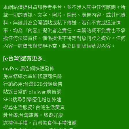
本網站僅提供資訊參考平台，並不涉入其中任何諮詢。所
載一切的資訊、文字、照片、圖形、廣告內容、或其他資
料，無論其為公開張貼或私下傳送，若有不實或違法情
事，均為『內容』提供者之責任，本網站概不負責也不承
擔任何法律責任，僅係提供不特定對象刊登之媒介。任何
內容一經舉報與發現不當，將立即刪除帳號與內容。
[e台灣]還有更多…
myPost廣告網
快速發佈
房屋修繕
水電維修廠商名錄
行銷必用:台灣B2B
分類廣告
貼近日常的
eTaiwan廣告網
SEO搜尋引擎優化
增加外連
搜尋生活服務? 台灣
生活黃頁
赴台遊,台灣旅遊
，旅遊好康
送禮伴手禮，台灣美食
伴手禮
推薦