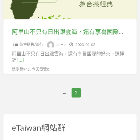
日
出
跟
雲
阿里山不只有日出跟雲海，還有享譽國際的好茶。選擇錦和茶棧，喝到風靡全球的味道
海，
茶葉銷售/茶行
JinHe
2023-02-02
還
阿里山不只有日出跟雲海，還有享譽國際的好茶。選擇
有
錦
[…]
享
總瀏覽943 , 今天瀏覽0
譽
國
際
←
2
的
好
茶。
選
eTaiwan網站群
擇
錦