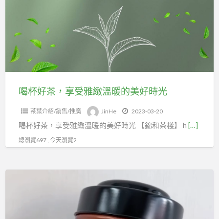
茶，
享
受
雅
緻
溫
暖
喝杯好茶，享受雅緻溫暖的美好時光
的
茶葉介紹/銷售/推廣
JinHe
2023-03-20
美
喝杯好茶，享受雅緻溫暖的美好時光 【錦和茶棧】 h
[…]
好
時
總瀏覽697 , 今天瀏覽2
光
置
身
於
雲