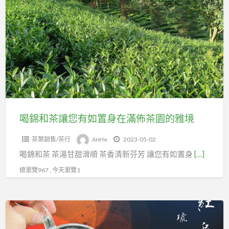
錦
和
茶
讓
您
有
如
置
身
喝錦和茶讓您有如置身在滿佈茶園的雅境
在
茶葉銷售/茶行
JinHe
2023-05-02
滿
喝錦和茶 茶湯甘甜滑順 茶香清新芬芳 讓您有如置身
[…]
佈
茶
總瀏覽967 , 今天瀏覽1
園
的
熱
雅
水
境