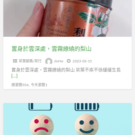
深
處，
雲
霧
繚
繞
置身於雲深處，雲霧繚繞的梨山
的
茶葉銷售/茶行
JinHe
2023-03-15
梨
置身於雲深處，雲霧繚繞的梨山 茶葉不疾不徐緩緩生長
山
[…]
總瀏覽936 , 今天瀏覽1
這
是
周
一