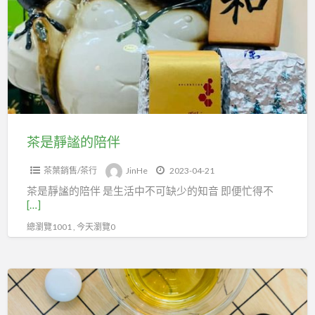
靜
謐
的
陪
伴
茶是靜謐的陪伴
茶葉銷售/茶行
JinHe
2023-04-21
茶是靜謐的陪伴 是生活中不可缺少的知音 即便忙得不
[…]
總瀏覽1001 , 今天瀏覽0
喝
茶
就