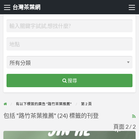
台灣茶葉網
搜尋
有以下標簽的廣告 "路竹茶葉推薦"
第 2 頁
包括 "路竹茶葉推薦" (24) 標籤的刊登
R
F
頁面 2 / 2
f
錦