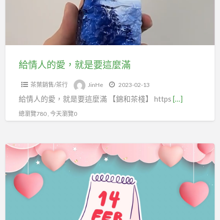
就
是
要
這
麼
給情人的愛，就是要這麼滿
滿
茶葉銷售/茶行
JinHe
2023-02-13
給情人的愛，就是要這麼滿 【錦和茶棧】 https
[…]
總瀏覽780 , 今天瀏覽0
別
忘
了
在
重
要