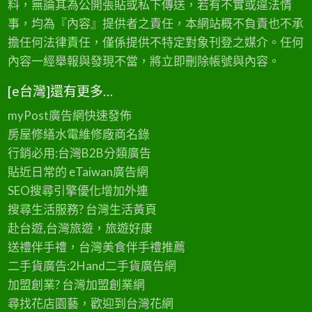
料，無論其為公開張貼或私下傳送，若有不實或違法情
事，均為『內容』提供者之責任，本網站概不負責也不承
擔任何法律責任，僅係提供不特定對象刊登之媒介。任何
內容一經舉報與發現不當，將立即刪除帳號與內容。
[e台灣]還有更多…
myPost廣告網
快速發佈
房屋修繕
水電維修廠商名錄
行銷必用:台灣B2B
分類廣告
貼近日常的
eTaiwan廣告網
SEO搜尋引擎優化
增加外連
搜尋生活服務? 台灣
生活黃頁
赴台遊,台灣旅遊
，旅遊好康
送禮伴手禮，台灣美食
伴手禮
推薦
二手貨廣告:2Hand
二手貨
廣告網
加盟創業? 台灣
加盟創業
網
尋找花店園藝，歡迎到
台灣花網