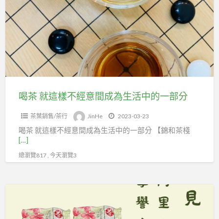
這
樣
不
經
意
間
成
喝茶 就這樣不經意間成為生活中的一部分
為
茶葉銷售/茶行
JinHe
2023-03-23
生
喝茶 就這樣不經意間成為生活中的一部分 【錦和茶棧
活
[…]
中
總瀏覽817 , 今天瀏覽3
的
一
部
嚴
分
選
台