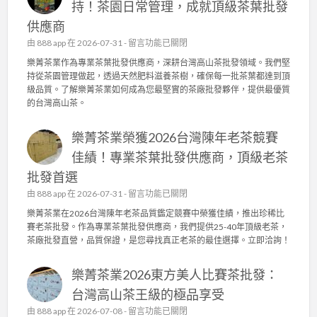
持！茶園日常管理，成就頂級茶葉批發
供應商
在
由
888 app
在 2026-07-31 -
留言功能已關閉
〈
樂菁茶業作為專業茶葉批發供應商，深耕台灣高山茶批發領域。我們堅
樂
持從茶園管理做起，透過天然肥料滋養茶樹，確保每一批茶葉都達到頂
菁
級品質。了解樂菁茶業如何成為您最堅實的茶廠批發夥伴，提供最優質
茶
的台灣高山茶。
業
：
樂菁茶業榮獲2026台灣陳年老茶競賽
台
灣
佳績！專業茶葉批發供應商，頂級老茶
高
批發首選
山
茶
在
由
888 app
在 2026-07-31 -
留言功能已關閉
批
〈
樂菁茶業在2026台灣陳年老茶品質鑑定競賽中榮獲佳績，推出珍稀比
發
樂
賽老茶批發。作為專業茶葉批發供應商，我們提供25-40年頂級老茶，
的
菁
茶廠批發直營，品質保證，是您尋找真正老茶的最佳選擇。立即洽詢！
品
茶
質
業
堅
樂菁茶業2026東方美人比賽茶批發：
榮
持
獲
台灣高山茶王級的極品享受
！
2
在
由
888 app
在 2026-07-08 -
茶
留言功能已關閉
0