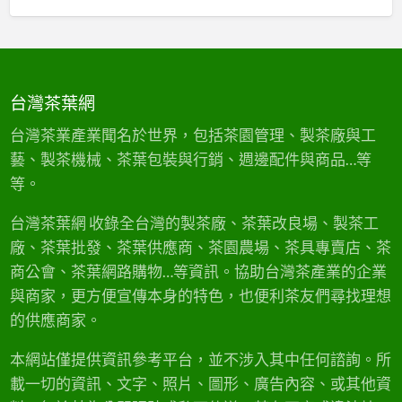
頂
飲
球
王
級
風
拓
級
老
潮
銷
的
茶
：
與
極
批
台
體
品
發
灣
驗
台灣茶葉網
享
首
茶
經
受
選
葉
濟
台灣茶業產業聞名於世界，包括茶園管理、製茶廠與工
〉
〉
的
共
中
藝、製茶機械、茶葉包裝與行銷、週邊配件與商品…等
中
創
築
新
等。
烏
與
龍
文
茶
台灣茶葉網 收錄全台灣的製茶廠、茶葉改良場、製茶工
化
黃
廠、茶葉批發、茶葉供應商、茶園農場、茶具專賣店、茶
復
金
興
時
商公會、茶葉網路購物…等資訊。協助台灣茶產業的企業
之
代
與商家，更方便宣傳本身的特色，也便利茶友們尋找理想
路
〉
〉
的供應商家。
中
中
本網站僅提供資訊參考平台，並不涉入其中任何諮詢。所
載一切的資訊、文字、照片、圖形、廣告內容、或其他資