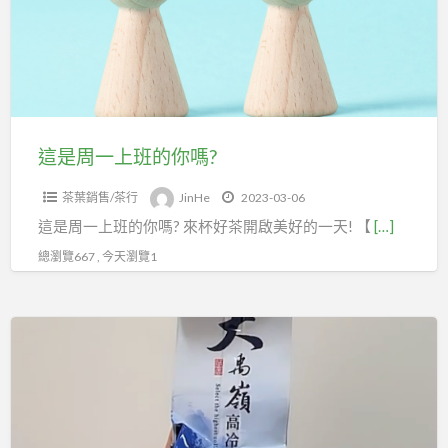
上
班
的
你
嗎?
這是周一上班的你嗎?
茶葉銷售/茶行
JinHe
2023-03-06
這是周一上班的你嗎? 來杯好茶開啟美好的一天! 【
[…]
總瀏覽667 , 今天瀏覽1
給
情
人
的
愛，