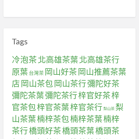
和
茶
棧，
喝
Tags
到
風
靡
冷泡茶
北高雄茶葉
北高雄茶行
全
原葉
岡山好茶
岡山推薦茶葉
台灣茶
球
店
岡山茶包
岡山茶行
彌陀好茶
的
味
彌陀茶葉
彌陀茶行
梓官好茶
梓
道
官茶包
梓官茶葉
梓官茶行
梨
梨山茶
山茶葉
楠梓茶包
楠梓茶葉
楠梓
茶行
橋頭好茶
橋頭茶葉
橋頭茶