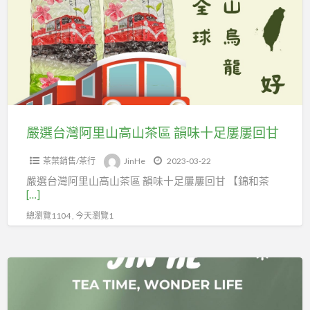
灣
阿
里
山
高
山
茶
嚴選台灣阿里山高山茶區 韻味十足屢屢回甘
區
茶葉銷售/茶行
JinHe
2023-03-22
韻
嚴選台灣阿里山高山茶區 韻味十足屢屢回甘 【錦和茶
味
[…]
十
總瀏覽1104 , 今天瀏覽1
足
屢
屢
喝
回
杯
甘
好