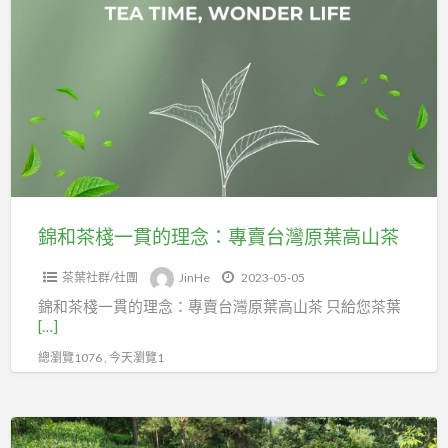
a
和
t
茶
棧
一
貫
的
理
念：
專
錦和茶棧一貫的理念：專賣台灣原葉高山茶
賣
茶葉社群/社團
JinHe
2023-05-05
台
錦和茶棧一貫的理念：專賣台灣原葉高山茶 只給您茶葉
灣
[…]
原
總瀏覽1076 , 今天瀏覽1
葉
高
山
喝
茶