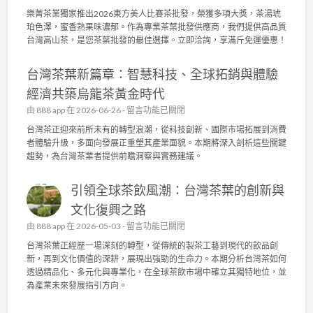
〈
園
2
樂菁茶業獨家推出2026東方美人比賽茶批發，榮獲多項大獎，茶湯琥
樂
日
6
珀色澤，蜜香熟果味濃郁。作為專業茶葉批發供應商，我們提供高品質
菁
常
台
台灣高山茶，是您茶葉批發的最佳選擇。立即洽詢，享滿斤免運優惠！
茶
管
灣
業
理
陳
台灣茶葉新篇章：智慧科技、全球拓銷與體驗
2
，
年
0
成
老
經濟共築烏龍茶黃金時代
2
就
茶
在
由
888 app
在 2026-06-26 -
留言功能已關閉
6
頂
競
〈
東
級
台灣茶正迎來前所未有的轉型浪潮，從科技創新、國際市場拓展到消費
賽
台
方
茶
者體驗升級，多面向發展正重塑其產業面貌。本期將深入剖析這些關鍵
佳
灣
美
葉
趨勢，為台灣茶業者提供前瞻洞察與實務建議。
績
茶
人
批
！
葉
比
發
專
引領全球茶飲風潮：台灣茶葉的創新與
新
賽
供
業
篇
茶
應
文化復興之路
茶
章
批
商
葉
在
由
888 app
在 2026-05-03 -
留言功能已關閉
：
發
〉
批
〈
智
台灣茶葉正經歷一場深刻的轉型，從傳統的製茶工藝到現代的飲品創
：
中
發
引
慧
新，再到文化價值的深耕，展現出強勁的生命力。本期分析台灣茶如何
台
供
領
科
透過精品化、多元化與專業化，在全球茶飲市場中確立其獨特地位，並
灣
應
全
技
為產業未來發展指引方向。
高
商
球
、
山
，
茶
全
茶