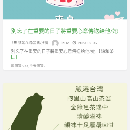
的
日
子
將
別忘了在重要的日子將重要心意傳送給他/她
重
茶葉介紹/銷售/推廣
JinHe
2023-02-08
要
別忘了在重要的日子將重要心意傳送給他/她 【錦和茶
心
[…]
意
總瀏覽800 , 今天瀏覽2
傳
送
給
阿
他/
里
她
山
不
只
有