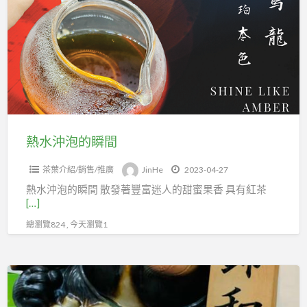
沖
泡
的
瞬
間
熱水沖泡的瞬間
茶葉介紹/銷售/推廣
JinHe
2023-04-27
熱水沖泡的瞬間 散發著豐富迷人的甜蜜果香 具有紅茶
[…]
總瀏覽824 , 今天瀏覽1
茶
是