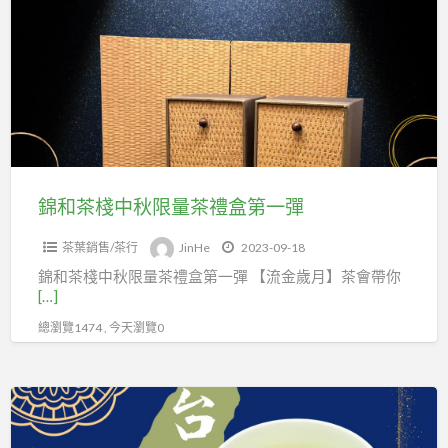
茶
棧
中
秋
限
量
茶
禮
錦和茶棧中秋限量茶禮盒第一彈
盒
茶葉銷售/茶行
JinHe
2023-09-18
第
錦和茶棧中秋限量茶禮盒第一彈 【流金歲月】茶會帶你
一
[…]
彈
總瀏覽1474 , 今天瀏覽0
精
品