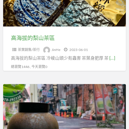
山
茶
區
高海拔的梨山茶區
茶葉銷售/茶行
JinHe
2023-06-01
高海拔的梨山茶區 冷峻山頭少有蟲害 茶葉身肥厚 茶
[…]
總瀏覽1446 , 今天瀏覽0
泡
一
杯
茶
聞
著