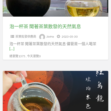
茶
葉
散
發
泡一杯茶 聞著茶葉散發的天然氣息
的
茶葉批發供應商
JinHe
2023-05-30
天
泡一杯茶 聞著茶葉散發的天然氣息 儘管是一個人喝茶
然
[…]
氣
總瀏覽1375 , 今天瀏覽0
息
阿
里
山
紅
烏