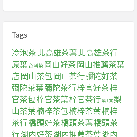
Tags
冷泡茶
北高雄茶葉
北高雄茶行
原葉
岡山好茶
岡山推薦茶葉
台灣茶
店
岡山茶包
岡山茶行
彌陀好茶
彌陀茶葉
彌陀茶行
梓官好茶
梓
官茶包
梓官茶葉
梓官茶行
梨
梨山茶
山茶葉
楠梓茶包
楠梓茶葉
楠梓
茶行
橋頭好茶
橋頭茶葉
橋頭茶
行
湖內好茶
湖內推薦茶葉
湖內