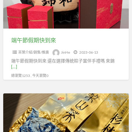
快
到
來
端午節假期快到來
茶葉介紹/銷售/推廣
JinHe
2023-06-13
端午節假期快到來 還在選擇傳統粽子當伴手禮嗎 來錦
[…]
總瀏覽1253 , 今天瀏覽0
高
海
拔
的
梨