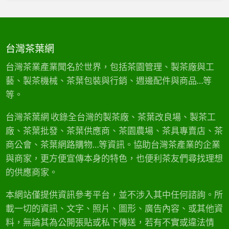
級
風
拓
級
老
潮
銷
的
茶
：
與
極
批
台
體
品
發
灣
驗
台灣茶葉網
享
首
茶
經
受
選
葉
濟
台灣茶業產業聞名於世界，包括茶園管理、製茶廠與工
〉
〉
的
共
中
藝、製茶機械、茶葉包裝與行銷、週邊配件與商品…等
中
創
築
新
等。
烏
與
龍
文
茶
台灣茶葉網 收錄全台灣的製茶廠、茶葉改良場、製茶工
化
黃
廠、茶葉批發、茶葉供應商、茶園農場、茶具專賣店、茶
復
金
興
時
商公會、茶葉網路購物…等資訊。協助台灣茶產業的企業
之
代
與商家，更方便宣傳本身的特色，也便利茶友們尋找理想
路
〉
〉
的供應商家。
中
中
本網站僅提供資訊參考平台，並不涉入其中任何諮詢。所
載一切的資訊、文字、照片、圖形、廣告內容、或其他資
料，無論其為公開張貼或私下傳送，若有不實或違法情