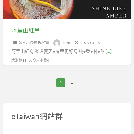
阿里山紅烏
茶葉介紹/銷售/推廣
JinHe
2023-05-26
阿里山紅烏 炎炎夏天●冷萃更好喝 純●香●甘●甜
[…]
總瀏覽1146 , 今天瀏覽0
1
→
eTaiwan網站群