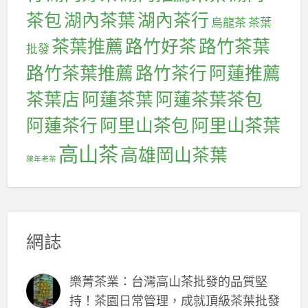
茶包
湖內茶葉
湖內茶行
烏龍茶
茶葉
茶葉推薦
路竹好茶
路竹茶葉
批發
路竹茶葉推薦
路竹茶行
阿蓮推薦
茶葉店
阿蓮茶葉
阿蓮茶葉茶包
阿蓮茶行
阿里山茶包
阿里山茶葉
高山茶
高雄岡山茶葉
陳年老茶
網誌
樂菁茶業：台灣高山茶批發的品質堅
持！茶園日常管理，成就頂級茶葉批發