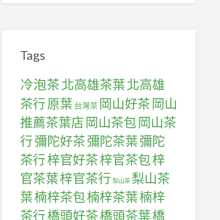
Tags
冷泡茶
北高雄茶葉
北高雄
茶行
原葉
岡山好茶
岡山
台灣茶
推薦茶葉店
岡山茶包
岡山茶
行
彌陀好茶
彌陀茶葉
彌陀
茶行
梓官好茶
梓官茶包
梓
官茶葉
梓官茶行
梨山茶
梨山茶
葉
楠梓茶包
楠梓茶葉
楠梓
茶行
橋頭好茶
橋頭茶葉
橋