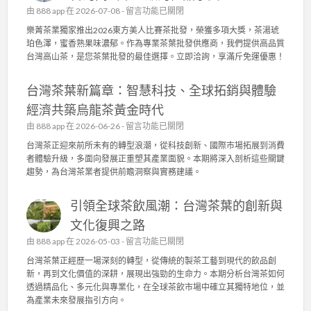
2
在
由
888 app
在 2026-07-08 -
茶
留言功能已關閉
0
〈
園
2
樂菁茶業獨家推出2026東方美人比賽茶批發，榮獲多項大獎，茶湯琥
樂
日
6
珀色澤，蜜香熟果味濃郁。作為專業茶葉批發供應商，我們提供高品質
菁
常
台
台灣高山茶，是您茶葉批發的最佳選擇。立即洽詢，享滿斤免運優惠！
茶
管
灣
業
理
陳
台灣茶葉新篇章：智慧科技、全球拓銷與體驗
2
，
年
0
成
老
經濟共築烏龍茶黃金時代
2
就
茶
在
由
888 app
在 2026-06-26 -
留言功能已關閉
6
頂
競
〈
東
級
台灣茶正迎來前所未有的轉型浪潮，從科技創新、國際市場拓展到消費
賽
台
方
茶
者體驗升級，多面向發展正重塑其產業面貌。本期將深入剖析這些關鍵
佳
灣
美
葉
趨勢，為台灣茶業者提供前瞻洞察與實務建議。
績
茶
人
批
！
葉
比
發
專
引領全球茶飲風潮：台灣茶葉的創新與
新
賽
供
業
篇
茶
應
文化復興之路
茶
章
批
商
葉
在
由
888 app
在 2026-05-03 -
留言功能已關閉
：
發
〉
批
〈
智
台灣茶葉正經歷一場深刻的轉型，從傳統的製茶工藝到現代的飲品創
：
中
發
引
慧
新，再到文化價值的深耕，展現出強勁的生命力。本期分析台灣茶如何
台
供
領
科
透過精品化、多元化與專業化，在全球茶飲市場中確立其獨特地位，並
灣
應
全
技
為產業未來發展指引方向。
高
商
球
、