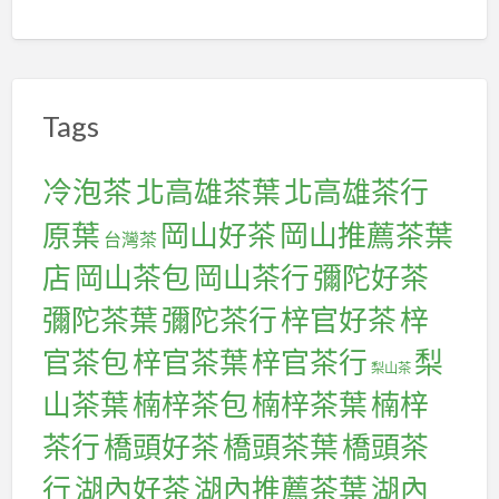
Tags
冷泡茶
北高雄茶葉
北高雄茶行
原葉
岡山好茶
岡山推薦茶葉
台灣茶
店
岡山茶包
岡山茶行
彌陀好茶
彌陀茶葉
彌陀茶行
梓官好茶
梓
官茶包
梓官茶葉
梓官茶行
梨
梨山茶
山茶葉
楠梓茶包
楠梓茶葉
楠梓
茶行
橋頭好茶
橋頭茶葉
橋頭茶
行
湖內好茶
湖內推薦茶葉
湖內