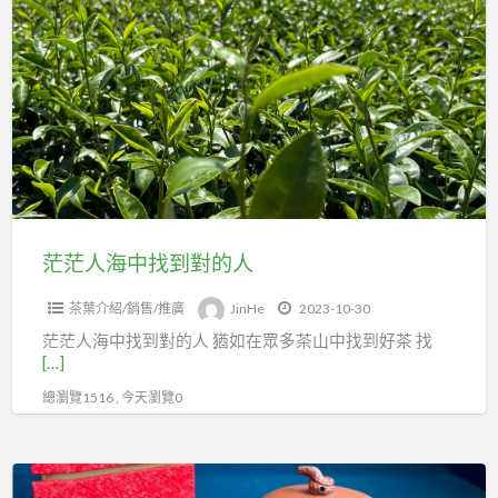
a
茫
t
人
海
中
找
到
對
的
人
茫茫人海中找到對的人
茶葉介紹/銷售/推廣
JinHe
2023-10-30
茫茫人海中找到對的人 猶如在眾多茶山中找到好茶 找
[…]
總瀏覽1516 , 今天瀏覽0
漸