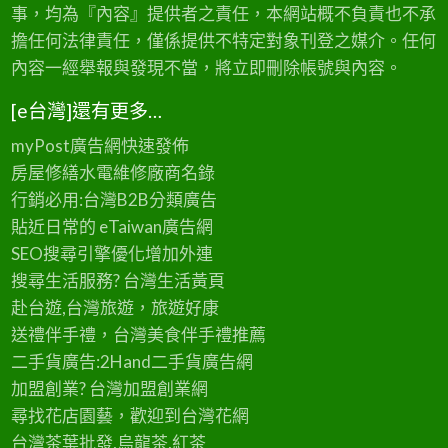
事，均為『內容』提供者之責任，本網站概不負責也不承
擔任何法律責任，僅係提供不特定對象刊登之媒介。任何
內容一經舉報與發現不當，將立即刪除帳號與內容。
[e台灣]還有更多…
myPost廣告網
快速發佈
房屋修繕
水電維修廠商名錄
行銷必用:台灣B2B
分類廣告
貼近日常的
eTaiwan廣告網
SEO搜尋引擎優化
增加外連
搜尋生活服務? 台灣
生活黃頁
赴台遊,台灣旅遊
，旅遊好康
送禮伴手禮，台灣美食
伴手禮
推薦
二手貨廣告:2Hand
二手貨
廣告網
加盟創業? 台灣
加盟創業
網
尋找花店園藝，歡迎到
台灣花網
台灣茶葉批發
,烏龍茶,紅茶