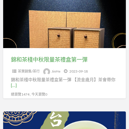
茶
棧
中
秋
限
量
茶
禮
錦和茶棧中秋限量茶禮盒第一彈
盒
茶葉銷售/茶行
JinHe
2023-09-18
第
錦和茶棧中秋限量茶禮盒第一彈 【流金歲月】茶會帶你
一
[…]
彈
總瀏覽1474 , 今天瀏覽0
精
品