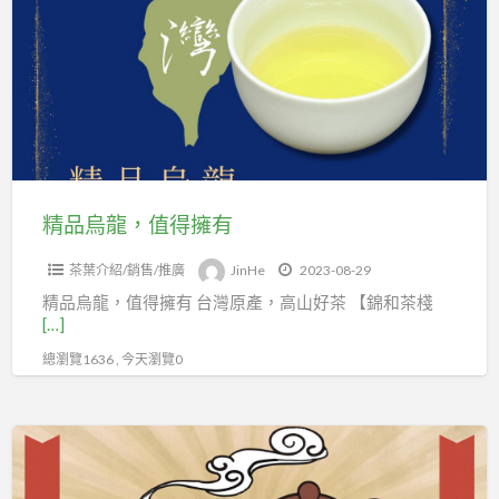
烏
龍，
值
得
擁
有
精品烏龍，值得擁有
茶葉介紹/銷售/推廣
JinHe
2023-08-29
精品烏龍，值得擁有 台灣原產，高山好茶 【錦和茶棧
[…]
總瀏覽1636 , 今天瀏覽0
來
一
杯，