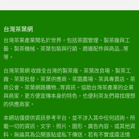
級
風
拓
級
老
潮
銷
的
茶
：
與
極
批
台
體
品
發
灣
驗
台灣茶葉網
享
首
茶
經
受
選
葉
濟
台灣茶業產業聞名於世界，包括茶園管理、製茶廠與工
〉
〉
的
共
中
藝、製茶機械、茶葉包裝與行銷、週邊配件與商品…等
中
創
築
新
等。
烏
與
龍
文
茶
台灣茶葉網 收錄全台灣的製茶廠、茶葉改良場、製茶工
化
黃
廠、茶葉批發、茶葉供應商、茶園農場、茶具專賣店、茶
復
金
興
時
商公會、茶葉網路購物…等資訊。協助台灣茶產業的企業
之
代
與商家，更方便宣傳本身的特色，也便利茶友們尋找理想
路
〉
〉
的供應商家。
中
中
本網站僅提供資訊參考平台，並不涉入其中任何諮詢。所
載一切的資訊、文字、照片、圖形、廣告內容、或其他資
料，無論其為公開張貼或私下傳送，若有不實或違法情