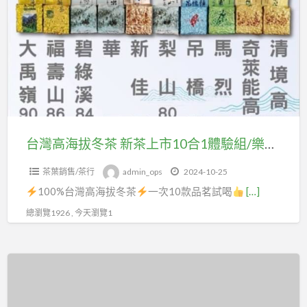
a
高
t
海
拔
冬
茶
新
茶
上
台灣高海拔冬茶 新茶上市10合1體驗組/樂菁茶業出品
市
茶葉銷售/茶行
admin_ops
2024-10-25
10
100%台灣高海拔冬茶
一次10款品茗試喝
[…]
合
1
總瀏覽1926 , 今天瀏覽1
體
驗
大
組/
禹
樂
嶺
菁