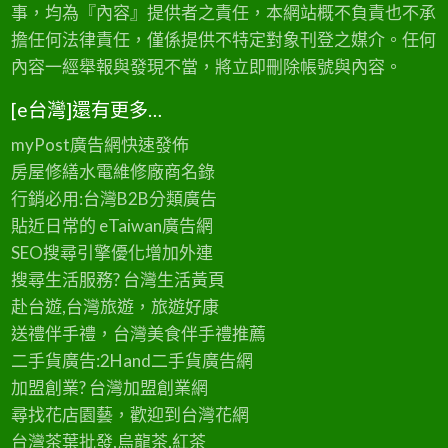
事，均為『內容』提供者之責任，本網站概不負責也不承
擔任何法律責任，僅係提供不特定對象刊登之媒介。任何
內容一經舉報與發現不當，將立即刪除帳號與內容。
[e台灣]還有更多…
myPost廣告網
快速發佈
房屋修繕
水電維修廠商名錄
行銷必用:台灣B2B
分類廣告
貼近日常的
eTaiwan廣告網
SEO搜尋引擎優化
增加外連
搜尋生活服務? 台灣
生活黃頁
赴台遊,台灣旅遊
，旅遊好康
送禮伴手禮，台灣美食
伴手禮
推薦
二手貨廣告:2Hand
二手貨
廣告網
加盟創業? 台灣
加盟創業
網
尋找花店園藝，歡迎到
台灣花網
台灣茶葉批發
,烏龍茶,紅茶