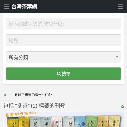
台灣茶葉網
搜尋
有以下標簽的廣告 "冬茶"
包括 "冬茶" (2) 標籤的刊登
R
F
台
f
灣