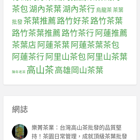
茶包
湖內茶葉
湖內茶行
烏龍茶
茶葉
茶葉推薦
路竹好茶
路竹茶葉
批發
路竹茶葉推薦
路竹茶行
阿蓮推薦
茶葉店
阿蓮茶葉
阿蓮茶葉茶包
阿蓮茶行
阿里山茶包
阿里山茶葉
高山茶
高雄岡山茶葉
陳年老茶
網誌
樂菁茶業：台灣高山茶批發的品質堅
持！茶園日常管理，成就頂級茶葉批發