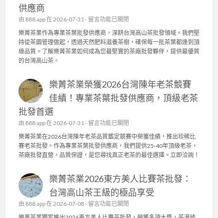
供應商
在
由
888 app
在 2026-07-31 -
留言功能已關閉
〈
樂菁茶業作為專業茶葉批發供應商，深耕台灣高山茶批發領域。我們堅
樂
持從茶園管理做起，透過天然肥料滋養茶樹，確保每一批茶葉都達到頂
菁
級品質。了解樂菁茶業如何成為您最堅實的茶廠批發夥伴，提供最優質
茶
的台灣高山茶。
業
：
樂菁茶業榮獲2026台灣陳年老茶競賽
台
灣
佳績！專業茶葉批發供應商，頂級老茶
高
批發首選
山
茶
在
由
888 app
在 2026-07-31 -
留言功能已關閉
批
〈
樂菁茶業在2026台灣陳年老茶品質鑑定競賽中榮獲佳績，推出珍稀比
發
樂
賽老茶批發。作為專業茶葉批發供應商，我們提供25-40年頂級老茶，
的
菁
茶廠批發直營，品質保證，是您尋找真正老茶的最佳選擇。立即洽詢！
品
茶
質
業
堅
樂菁茶業2026東方美人比賽茶批發：
榮
持
獲
台灣高山茶王級的極品享受
！
2
在
由
888 app
在 2026-07-08 -
茶
留言功能已關閉
0
〈
園
2
樂菁茶業獨家推出2026東方美人比賽茶批發，榮獲多項大獎，茶湯琥