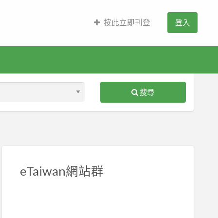
按此立即刊登
登入
搜尋
S
ed
eTaiwan網站群