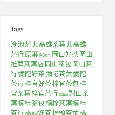
Tags
冷泡茶
北高雄茶葉
北高雄
茶行
原葉
岡山好茶
岡山
台灣茶
推薦茶葉店
岡山茶包
岡山茶
行
彌陀好茶
彌陀茶葉
彌陀
茶行
梓官好茶
梓官茶包
梓
官茶葉
梓官茶行
梨山茶
梨山茶
葉
楠梓茶包
楠梓茶葉
楠梓
茶行
橋頭好茶
橋頭茶葉
橋