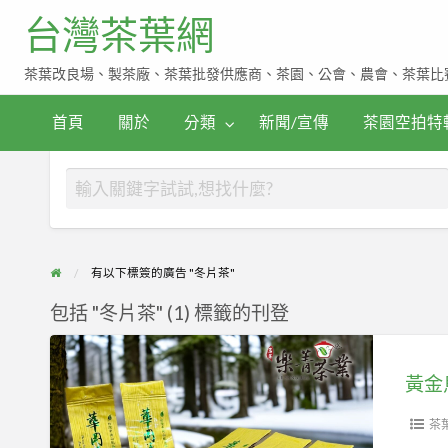
台灣茶葉網
茶葉改良場、製茶廠、茶葉批發供應商、茶園、公會、農會、茶葉比
茶
比
園
首頁
關於
分類
新聞/宣傳
茶園空拍特
賽
空
與
拍
評
特
鑑
輯
有以下標簽的廣告 "冬片茶"
包括 "冬片茶" (1) 標籤的刊登
黃
金
黃金
烏
龍
茶