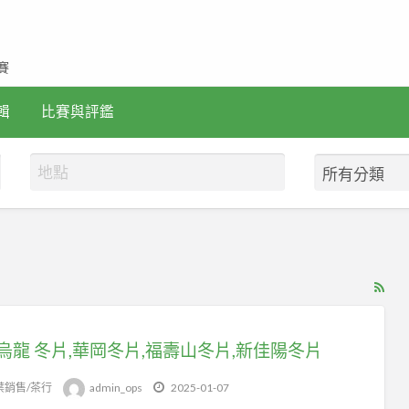
賽
輯
比賽與評鑑
RS
Fe
for
烏龍 冬片,華岡冬片,福壽山冬片,新佳陽冬片
ad
tag
葉銷售/茶行
admin_ops
2025-01-07
冬