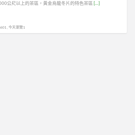
000公尺以上的茶區，黃金烏龍冬片的特色茶區
[…]
片
茶
01 , 今天瀏覽1