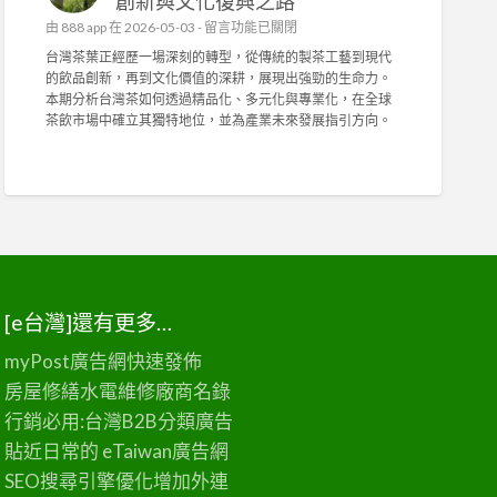
創新與文化復興之路
發
：
：
供
在
由
888 app
在 2026-05-03 -
留言功能已關閉
智
台
應
〈
慧
台灣茶葉正經歷一場深刻的轉型，從傳統的製茶工藝到現代
灣
商
引
科
的飲品創新，再到文化價值的深耕，展現出強勁的生命力。
高
，
領
技
本期分析台灣茶如何透過精品化、多元化與專業化，在全球
山
頂
全
、
茶飲市場中確立其獨特地位，並為產業未來發展指引方向。
茶
級
球
全
王
老
茶
球
級
茶
飲
拓
的
批
風
銷
極
發
潮
與
品
首
：
體
享
選
台
驗
受
〉
灣
經
〉
中
茶
濟
中
[e台灣]還有更多…
葉
共
的
築
myPost廣告網
快速發佈
創
烏
新
房屋修繕
水電維修廠商名錄
龍
與
茶
行銷必用:台灣B2B
分類廣告
文
黃
化
貼近日常的
eTaiwan廣告網
金
復
時
SEO搜尋引擎優化
增加外連
興
代