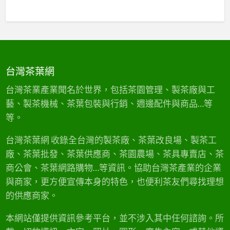
山
，
茶
全
茶
頂
飲
球
王
級
風
拓
級
老
潮
銷
的
茶
：
與
極
批
台
體
品
發
灣
驗
台灣茶葉網
享
首
茶
經
受
選
葉
濟
台灣茶業產業聞名於世界，包括茶園管理、製茶廠與工
〉
〉
的
共
中
藝、製茶機械、茶葉包裝與行銷、週邊配件與商品…等
中
創
築
新
等。
烏
與
龍
文
茶
台灣茶葉網 收錄全台灣的製茶廠、茶葉改良場、製茶工
化
黃
廠、茶葉批發、茶葉供應商、茶園農場、茶具專賣店、茶
復
金
興
時
商公會、茶葉網路購物…等資訊。協助台灣茶產業的企業
之
代
與商家，更方便宣傳本身的特色，也便利茶友們尋找理想
路
〉
〉
的供應商家。
中
中
本網站僅提供資訊參考平台，並不涉入其中任何諮詢。所