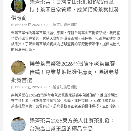
樂菁茶業：台灣高山茶批發的品質堅
持！茶園日常管理，成就頂級茶葉批發
供應商
在
由
888 app
在 2026-07-31 -
留言功能已關閉
〈
樂菁茶業作為專業茶葉批發供應商，深耕台灣高山茶批發領域。我們堅
樂
持從茶園管理做起，透過天然肥料滋養茶樹，確保每一批茶葉都達到頂
菁
級品質。了解樂菁茶業如何成為您最堅實的茶廠批發夥伴，提供最優質
茶
的台灣高山茶。
業
：
樂菁茶業榮獲2026台灣陳年老茶競賽
台
灣
佳績！專業茶葉批發供應商，頂級老茶
高
批發首選
山
茶
在
由
888 app
在 2026-07-31 -
留言功能已關閉
批
〈
樂菁茶業在2026台灣陳年老茶品質鑑定競賽中榮獲佳績，推出珍稀比
發
樂
賽老茶批發。作為專業茶葉批發供應商，我們提供25-40年頂級老茶，
的
菁
茶廠批發直營，品質保證，是您尋找真正老茶的最佳選擇。立即洽詢！
品
茶
質
業
堅
樂菁茶業2026東方美人比賽茶批發：
榮
持
獲
台灣高山茶王級的極品享受
！