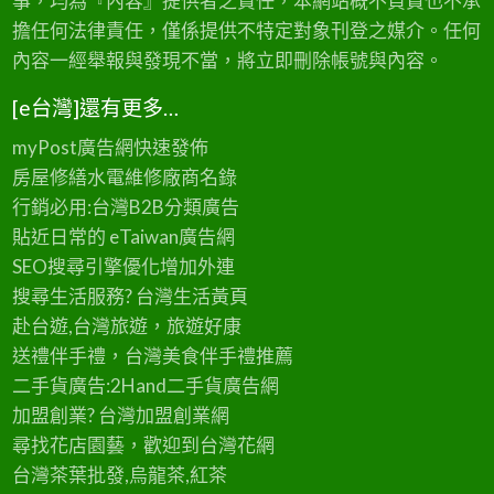
事，均為『內容』提供者之責任，本網站概不負責也不承
擔任何法律責任，僅係提供不特定對象刊登之媒介。任何
內容一經舉報與發現不當，將立即刪除帳號與內容。
[e台灣]還有更多…
myPost廣告網
快速發佈
房屋修繕
水電維修廠商名錄
行銷必用:台灣B2B
分類廣告
貼近日常的
eTaiwan廣告網
SEO搜尋引擎優化
增加外連
搜尋生活服務? 台灣
生活黃頁
赴台遊,台灣旅遊
，旅遊好康
送禮伴手禮，台灣美食
伴手禮
推薦
二手貨廣告:2Hand
二手貨
廣告網
加盟創業? 台灣
加盟創業
網
尋找花店園藝，歡迎到
台灣花網
台灣茶葉批發
,烏龍茶,紅茶