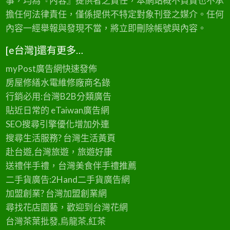
事，均為『內容』提供者之責任，本網站概不負責也不承
擔任何法律責任，僅係提供不特定對象刊登之媒介。任何
內容一經舉報與發現不當，將立即刪除帳號與內容。
[e台灣]還有更多…
myPost廣告網
快速發佈
房屋修繕
水電維修廠商名錄
行銷必用:台灣B2B
分類廣告
貼近日常的
eTaiwan廣告網
SEO搜尋引擎優化
增加外連
搜尋生活服務? 台灣
生活黃頁
赴台遊,台灣旅遊
，旅遊好康
送禮伴手禮，台灣美食
伴手禮
推薦
二手貨廣告:2Hand
二手貨
廣告網
加盟創業? 台灣
加盟創業
網
尋找花店園藝，歡迎到
台灣花網
台灣茶葉批發
,烏龍茶,紅茶