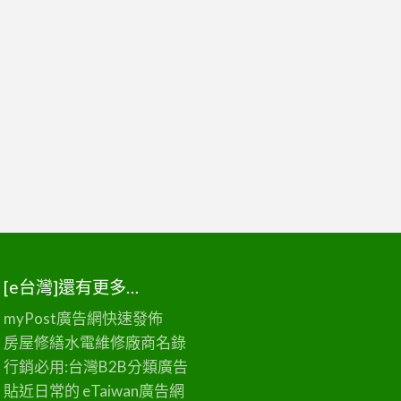
[e台灣]還有更多…
myPost廣告網
快速發佈
房屋修繕
水電維修廠商名錄
行銷必用:台灣B2B
分類廣告
貼近日常的
eTaiwan廣告網