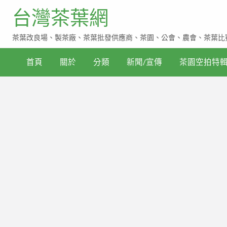
台灣茶葉網
茶葉改良場、製茶廠、茶葉批發供應商、茶園、公會、農會、茶葉比
比
首頁
關於
分類
新聞/宣傳
茶園空拍特
賽
與
評
鑑