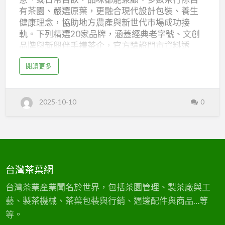
｜
有茶園、嚴選原葉，更融合現代設計包裝、養生
人
健康理念，協助地方農產與新世代市場成功接
氣
軌。下列精選20家品牌，涵蓋經典老字號、文創
品牌與新興伴手禮茶企，官方驗證門市資料透
茶
明、評價可查，用心誠摯。 桃園茶行・伴手禮Top
葉
a
閱讀更多
20 樂菁茶業旗艦店 Google評分：4.8 桃園自營＋
b
專
o
南投聯營，ISO/HACCP認證的專業茶廠，台灣高
u
賣、
t
山茶品質保證。專注改善包裝、保存與配送，用
桃
禮
2025-10-10
0
園
專利技術讓茶香不流失，致力推廣台灣特色茶飲
茶
盒
文化，多款伴手禮禮盒與文化推廣教學，適合大
行
・
宗團購與禮贈。 官網：樂菁茶業旗艦店 桃園茶行
伴
20
手
Google評分：4.7／194則 位於桃園區館後一街16
禮
選
｜
號，主推台灣老茶與拉拉山烏龍，嚴選在地高
人
氣
山，專業手炒、封茶與私人訂製，口感純淨。 官
茶
台灣茶葉網
葉
網：桃園茶行 福源百年茶廠 Google評分：4.8／
專
賣
249則 龍潭區老字號家族茶廠，主打大禹嶺、福
台灣茶業產業聞名於世界，包括茶園管理、製茶廠與工
、
禮
壽山、梨山手工高山茶，現場設有導覽解說，茶
盒
藝、製茶機械、茶葉包裝與行銷、週邊配件與商品…等
2
葉品質獲獎無數，禮盒精美。 官網：福源茶廠 禾
0
等。
選
豐茶莊 Google評分：4.7／98則 榮獲多次茶…