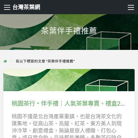
台灣茶葉網
茶葉伴手禮推薦
有以下標簽的文章 "茶葉伴手禮推薦"
桃
園
茶
桃園茶行・伴手禮｜人氣茶葉專賣、禮盒20選
行・
桃園不僅是北台灣產業重鎮，也是台灣茶文化的
伴
匯集地。從高山茶、烏龍、紅茶、東方美人到現
手
沖冷萃、創意禮盒，無論是旅人禮贈、打包心
禮
意、或日常自飲，品味都能兼顧。多數茶行除自