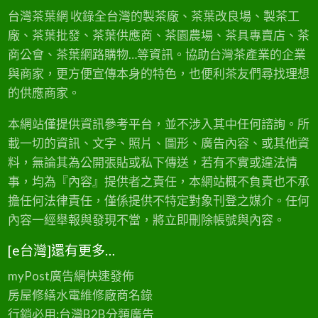
台灣茶葉網 收錄全台灣的製茶廠、茶葉改良場、製茶工
廠、茶葉批發、茶葉供應商、茶園農場、茶具專賣店、茶
商公會、茶葉網路購物…等資訊。協助台灣茶產業的企業
與商家，更方便宣傳本身的特色，也便利茶友們尋找理想
的供應商家。
本網站僅提供資訊參考平台，並不涉入其中任何諮詢。所
載一切的資訊、文字、照片、圖形、廣告內容、或其他資
料，無論其為公開張貼或私下傳送，若有不實或違法情
事，均為『內容』提供者之責任，本網站概不負責也不承
擔任何法律責任，僅係提供不特定對象刊登之媒介。任何
內容一經舉報與發現不當，將立即刪除帳號與內容。
[e台灣]還有更多…
myPost廣告網
快速發佈
房屋修繕
水電維修廠商名錄
行銷必用:台灣B2B
分類廣告