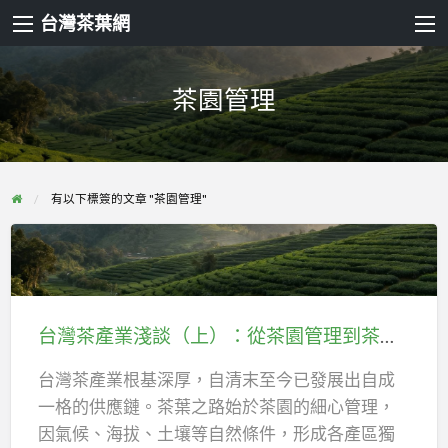
台灣茶葉網
茶園管理
有以下標簽的文章 "茶園管理"
台
灣
茶
台灣茶產業淺談（上）：從茶園管理到茶葉源頭供應鏈
產
業
台灣茶產業根基深厚，自清末至今已發展出自成
淺
一格的供應鏈。茶葉之路始於茶園的細心管理，
談
因氣候、海拔、土壤等自然條件，形成各產區獨