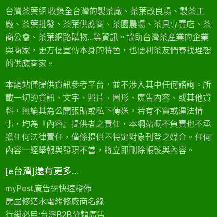
應
鏈
台灣茶葉網 收錄全台灣的製茶廠、茶葉改良場、製茶工
廠、茶葉批發、茶葉供應商、茶園農場、茶具專賣店、茶
商公會、茶葉網路購物…等資訊。協助台灣茶產業的企業
與商家，更方便宣傳本身的特色，也便利茶友們尋找理想
的供應商家。
本網站僅提供資訊參考平台，並不涉入其中任何諮詢。所
載一切的資訊、文字、照片、圖形、廣告內容、或其他資
料，無論其為公開張貼或私下傳送，若有不實或違法情
事，均為『內容』提供者之責任，本網站概不負責也不承
擔任何法律責任，僅係提供不特定對象刊登之媒介。任何
內容一經舉報與發現不當，將立即刪除帳號與內容。
[e台灣]還有更多…
myPost廣告網
快速發佈
房屋修繕
水電維修廠商名錄
行銷必用:台灣B2B
分類廣告