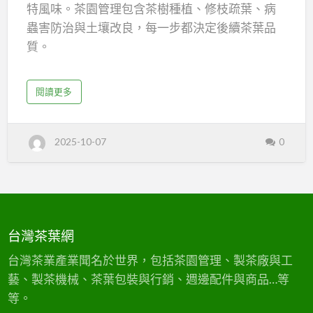
（上）：
特風味。茶園管理包含茶樹種植、修枝疏葉、病
從
蟲害防治與土壤改良，每一步都決定後續茶葉品
茶
質。
園
採茶也是技術活。茶農依不同品種與季節，選擇
管
a
閱讀更多
手工採摘或機械採摘。各類茶系——烏龍、紅茶、
b
理
o
東方美人、綠茶、佳葉龍茶、老茶——採摘方式與
u
到
t
時機不盡相同，依品種特性與產地習慣靈活調
台
茶
2025-10-07
0
灣
茶
整。
葉
產
業
淺
源
製茶工序則因茶種有異。烏龍茶重萎凋、揉捻、
談
（
頭
上
發酵與焙火；紅茶則完全發酵，綠茶注重前置不
）
供
：
發酵工藝確保鮮綠色澤。毛茶是指初製未精修的
從
台灣茶葉網
應
茶
茶葉，品質高下端賴茶園狀況與製茶功夫。
園
管
鏈
台灣茶業產業聞名於世界，包括茶園管理、製茶廠與工
理
到
毛茶進廠後會進行色選、撿枝、篩選、烘焙…
茶
藝、製茶機械、茶葉包裝與行銷、週邊配件與商品…等
葉
源
等。
頭
供