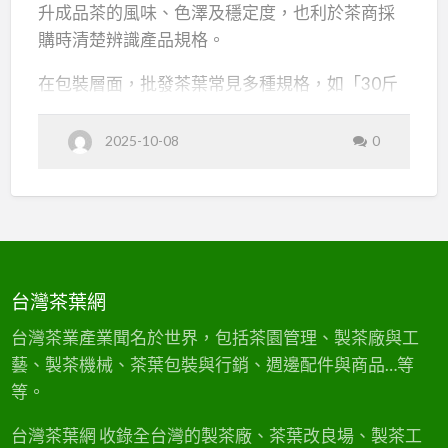
（下）：
升成品茶的風味、色澤及穩定度，也利於茶商採
精
購時清楚辨識產品規格。
緻
在包裝層面，批發茶葉常見多種規格，如「30斤
加
一件」的大宗包裝、半斤、四兩、二兩的小包、
工、
12克一泡包等，滿足不同茶行、飲料店、零售通
2025-10-08
0
批
路的多元需求。部分茶廠亦提供碎茶、老葉等副
發
產品，作為茶包原料或調配其他飲品。
包
裝
茶葉批發合作流程，通常包含：需求洽詢→樣品
與
試飲→品項選定→明細報價→回單訂購→出貨與
市
開立履歷證明。專業茶廠多會出示產地認證、比
台灣茶葉網
場
賽獎項及產銷履歷資料，確保品質與安全。採購
流
台灣茶業產業聞名於世界，包括茶園管理、製茶廠與工
時，茶商可根據茶葉外觀、香氣、滋味、履歷標
通
藝、製茶機械、茶葉包裝與行銷、週邊配件與商品…等
章等細節判斷品質，並注意出貨數量、包裝種
解
等。
類、物流條件等。
析
台灣茶葉網 收錄全台灣的製茶廠、茶葉改良場、製茶工
a
閱讀更多