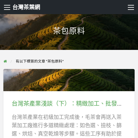
台灣茶葉網
茶包原料
有以下標簽的文章 "茶包原料"
台
灣
茶
台灣茶產業淺談（下）：精緻加工、批發包裝與市場流通解析
產
業
台灣茶產業在初級加工完成後，毛茶會再送入茶
淺
葉加工廠進行多道精緻處理：如色選、撿枝、篩
談
選、烘焙、真空乾燥等步驟。這些工序有助於提