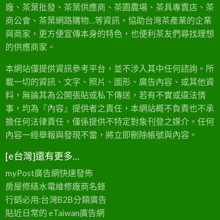
廠、茶葉批發、茶葉供應商、茶園農場、茶具專賣店、茶
b
商公會、茶葉網路購物…等資訊。協助台灣茶產業的企業
o
與商家，更方便宣傳本身的特色，也便利茶友們尋找理想
u
的供應商家。
t
台
本網站僅提供資訊參考平台，並不涉入其中任何諮詢。所
灣
載一切的資訊、文字、照片、圖形、廣告內容、或其他資
茶
料，無論其為公開張貼或私下傳送，若有不實或違法情
產
事，均為『內容』提供者之責任，本網站概不負責也不承
業
擔任何法律責任，僅係提供不特定對象刊登之媒介。任何
淺
內容一經舉報與發現不當，將立即刪除帳號與內容。
談
[e台灣]還有更多…
（
下
myPost廣告網
快速發佈
）
房屋修繕
水電維修廠商名錄
：
行銷必用:台灣B2B
分類廣告
精
貼近日常的
eTaiwan廣告網