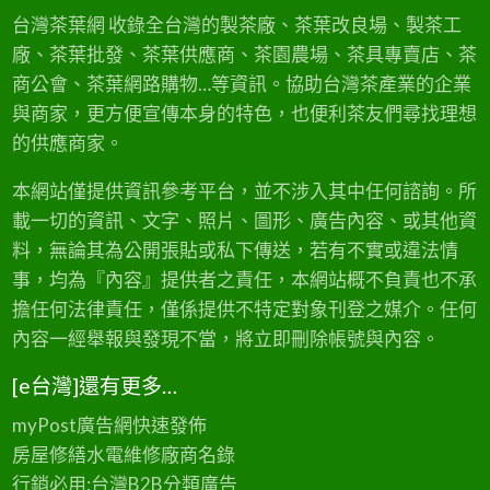
未
來
台灣茶葉網 收錄全台灣的製茶廠、茶葉改良場、製茶工
視
新
視
廠、茶葉批發、茶葉供應商、茶園農場、茶具專賣店、茶
野
野
商公會、茶葉網路購物…等資訊。協助台灣茶產業的企業
與商家，更方便宣傳本身的特色，也便利茶友們尋找理想
的供應商家。
本網站僅提供資訊參考平台，並不涉入其中任何諮詢。所
載一切的資訊、文字、照片、圖形、廣告內容、或其他資
料，無論其為公開張貼或私下傳送，若有不實或違法情
事，均為『內容』提供者之責任，本網站概不負責也不承
擔任何法律責任，僅係提供不特定對象刊登之媒介。任何
內容一經舉報與發現不當，將立即刪除帳號與內容。
[e台灣]還有更多…
myPost廣告網
快速發佈
房屋修繕
水電維修廠商名錄
行銷必用:台灣B2B
分類廣告