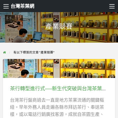
台灣茶葉網
產業競賽
有以下標簽的文章 "產業競賽"
茶
行
轉
茶行轉型進行式──新生代突破與台灣茶葉批發的未來新視野
型
進
台灣茶行盤商過去一直是地方茶業流通的關鍵樞
行
紐。早年外務人員走遍各縣市拜訪茶行、奉送茶
式
樣，或以電話行銷廣找客源，成就自茶園生產、