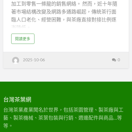
──
加工到零售一條龍的銷售網絡。 然而，近十年隨
新
著市場結構改變及網路多通路崛起，傳統茶行面
生
臨人口老化、經營困難，與茶廠直接對接比例逐
代
漸降低。
突
a
閱讀更多
產業調查顯示，茶行開店人口不斷老化，多為資
b
破
o
深業者憑藉多年信譽與人脈維持採購，但新世代
u
與
t
投入開茶行意願低落，不少茶行只求「過一天算
茶
台
2025-10-06
0
行
轉
一天」。部分地區的茶行密度下降，老店陸續歇
灣
型
進
業，反映出產業正迎來轉型的黃昏時刻。
行
茶
式
─
葉
─
面對這些挑戰，茶廠及新生代茶商正積極轉型：
新
批
生
傳統實地拜訪與寄送樣品，逐漸被官網建置、
代
台灣茶葉網
發
突
Facebook粉絲團、Instagram分享、LINE客服、
破
與
的
YouTube教學等數位多通路經營所取代。各大茶
台灣茶業產業聞名於世界，包括茶園管理、製茶廠與工
台
灣
未
茶
葉品牌也投入網路行銷、電商銷售，透過社群推
藝、製茶機械、茶葉包裝與行銷、週邊配件與商品…等
葉
來
批
廣與粉絲互動，迅…
等。
發
新
的