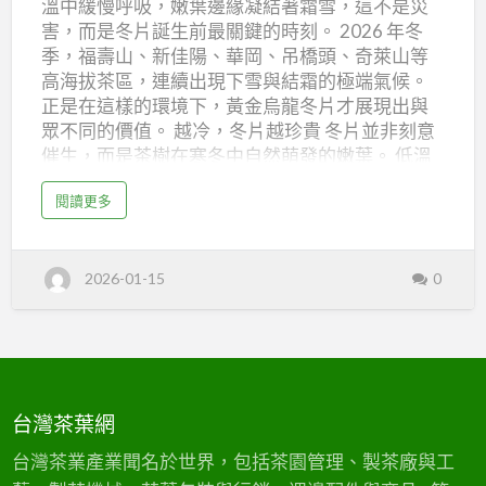
溫中緩慢呼吸，嫩葉邊緣凝結著霜雪，這不是災
片
高
茶
出
害，而是冬片誕生前最關鍵的時刻。 2026 年冬
，
山
限
季，福壽山、新佳陽、華岡、吊橋頭、奇萊山等
量
茶
釋
高海拔茶區，連續出現下雪與結霜的極端氣候。
出
園
正是在這樣的環境下，黃金烏龍冬片才展現出與
｜
眾不同的價值。 越冷，冬片越珍貴 冬片並非刻意
催生，而是茶樹在寒冬中自然萌發的嫩葉。 低溫
2026
讓茶葉生長速度大幅放緩，內含物質得以集中累
黃
a
閱讀更多
積，使得茶湯呈現出： 清雅而不張揚的高冷香氣
b
金
o
細緻柔和、乾淨的甜感 幾乎沒有苦澀的滑順口感
u
烏
t
冷泡與熱泡皆穩定耐喝 老茶人常說：「看到霜，
霜
龍
2026-01-15
0
雪
才知道冬片要來了。」 而照片中那層白霜，正是
覆
冬
品質最直接的證明。 黃金烏龍 × 冬片工藝 本季採
蓋
的
收的冬片，皆以黃金烏龍製程細緻製作，保留高
高
片，
山
山茶的清香本質，同時放大冬片獨有的甜潤感。
茶
極
園
成茶香氣內斂、湯感圓潤，非常適合定位在高端
｜
寒
2
市場或穩定回購型客群。 樂菁茶業｜高山冬片產
0
台灣茶葉網
孕
2
地直供 樂菁茶業深耕高山產區，從茶園管理、採
6
黃
育
收到製茶全程掌握。即使在產量稀少的冬片季，
台灣茶業產業聞名於世界，包括茶園管理、製茶廠與工
金
烏
也能維持風味一致、品質可控的供應條件。目前
的
龍