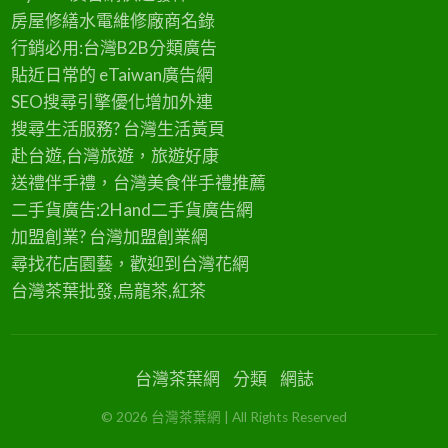
房屋修繕
水電維修廠商名錄
行銷必用:台灣B2B
分類廣告
貼近日常的
eTaiwan廣告網
SEO搜尋引擎優化
增加外連
搜尋生活服務? 台灣
生活黃頁
赴台遊,台灣旅遊
，旅遊好康
送禮伴手禮，台灣美食
伴手禮
推薦
二手貨廣告:2Hand
二手貨
廣告網
加盟創業? 台灣
加盟創業
網
尋找花店園藝，歡迎到
台灣花網
台灣茶葉批發
,烏龍茶,紅茶
台灣茶葉網
分類
網誌
©
2026
台灣茶葉網
| All Rights Reserved