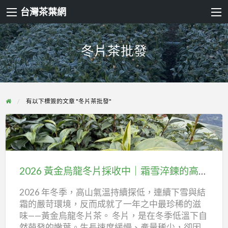
台灣茶葉網
冬片茶批發
有以下標簽的文章 "冬片茶批發"
2026
黃
金
2026 黃金烏龍冬片採收中｜霜雪淬鍊的高山冬片茶，限量釋出
烏
2026 年冬季，高山氣溫持續探低，連續下雪與結
龍
霜的嚴苛環境，反而成就了一年之中最珍稀的滋
冬
味——黃金烏龍冬片茶。 冬片，是在冬季低溫下自
片
然萌發的嫩葉。生長速度緩慢、產量稀少，卻因