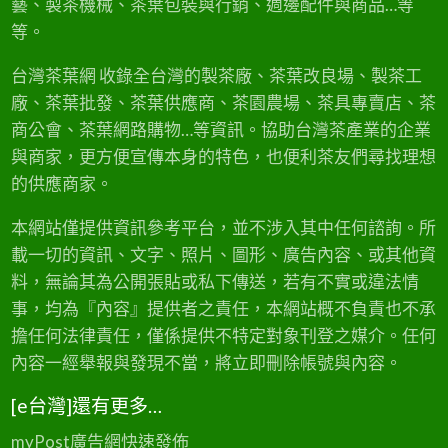
藝、製茶機械、茶葉包裝與行銷、週邊配件與商品…等
冬
各產區黃金烏龍冬片持續採收中，歡迎茶商洽詢
細
片
等。
，
批發與零售合…
緻
極
寒
孕
台灣茶葉網 收錄全台灣的製茶廠、茶葉改良場、製茶工
甜
育
的
廠、茶葉批發、茶葉供應商、茶園農場、茶具專賣店、茶
感
細
緻
商公會、茶葉網路購物…等資訊。協助台灣茶產業的企業
甜
感
與商家，更方便宣傳本身的特色，也便利茶友們尋找理想
的供應商家。
本網站僅提供資訊參考平台，並不涉入其中任何諮詢。所
載一切的資訊、文字、照片、圖形、廣告內容、或其他資
料，無論其為公開張貼或私下傳送，若有不實或違法情
事，均為『內容』提供者之責任，本網站概不負責也不承
擔任何法律責任，僅係提供不特定對象刊登之媒介。任何
內容一經舉報與發現不當，將立即刪除帳號與內容。
[e台灣]還有更多…
myPost廣告網
快速發佈