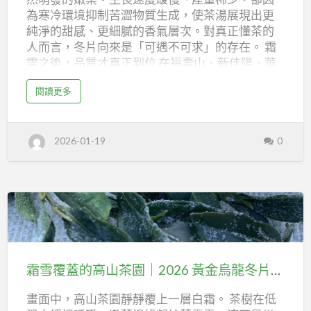
採
為寒冷環境抑制苦澀物質生成，使茶湯展現出更
收
純淨的甜感、更細膩的香氣層次。對真正懂茶的
中
人而言，冬片向來是「可遇不可求」的存在。 霜
雪之後，品質才真正到位 在福壽山、新佳陽、華
｜
岡、吊橋頭、奇萊山等高海拔茶區，今年冬季多
霜
a
閱讀更多
次出現下霜甚至降雪的氣候條件。這樣的環境，
b
雪
o
正是黃金烏龍冬片最理想的孕育溫床。 茶葉內含
u
淬
t
物集中 香氣清雅帶蜜甜感 口感滑順、不苦不澀 冷
2
鍊
2026-01-19
0
0
熱沖泡皆具層次 這也是為什麼老茶人常說：「冬
2
的
片，就是要夠冷才好喝。」 樂菁茶業｜高山冬片
6
黃
穩定供應 樂菁茶業深耕高山茶區，擁有自有茶園
金
高
烏
與製茶體系，能在產量有限的冬片季節中，穩定
龍
山
冬
控管品質與風味一致性。本季黃金烏龍冬片已陸
片
冬
採
續完成採收與製作，香氣表現細緻，極具市場辨
霜
收
片
中
識度。 樂菁茶業 FB 樂菁慈恩製茶廠 FB 樂菁茶業
｜
雪
霜
茶，
旗艦店 FB 媒體平台： Youtube頻道 樂菁茶業 (台
雪
覆
淬
霜雪覆蓋的高山茶園｜2026 黃金烏龍冬片，極寒孕育的細緻甜感
灣官網) 樂菁慈恩製茶廠 (官網) 茶葉包裝服務 茶包
限
鍊
蓋
的
批發製造 LINE: @t33292…
量
高
畫面中，高山茶園靜靜覆上一層白霜。 茶樹在低
的
山
釋
冬